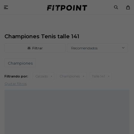

Championes Tenis talle 141
Recomendados
Championes
Filtrando por:
Calzado
Championes
Talle 141
Quitar filtros