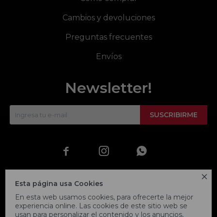
Cambios y devoluciones
Preguntas frecuentes
Envíos
Newsletter!
SUSCRIBIRME




Esta página usa Cookies
En esta web usamos cookies, para ofrecerte la mejor
experiencia online. Las cookies de este sitio web se
usan para personalizar el contenido y los anuncios,