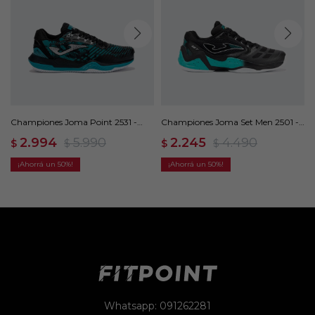
Championes Joma Point 2531 -
Championes Joma Set Men 2501 -
Negro
Negro
2.994
5.990
2.245
4.490
$
$
$
$
50
50
Whatsapp: 091262281