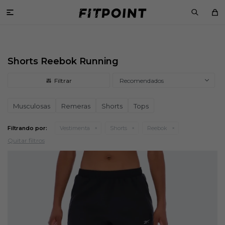

Shorts Reebok Running
Recomendados
Musculosas
Remeras
Shorts
Tops
Filtrando por:
Vestimenta
Shorts
Reebok
Quitar filtros