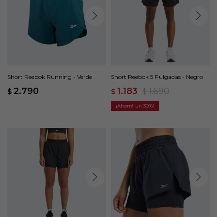
Short Reebok Running - Verde
Short Reebok 5 Pulgadas - Negro
2.790
1.183
1.690
$
$
$
30