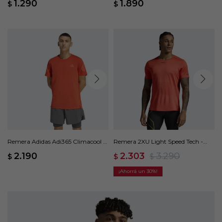
1.290
1.890
$
$
Remera Adidas Adi365 Climacool -
Remera 2XU Light Speed Tech -
Naranja
Rojo
2.190
2.303
3.290
$
$
$
30