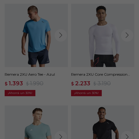
Remera 2XU Aero Tee - Azul
Remera 2XU Core Compression
Game Day L/S - Blanco
1.393
1.990
2.233
3.190
$
$
$
$
30
30