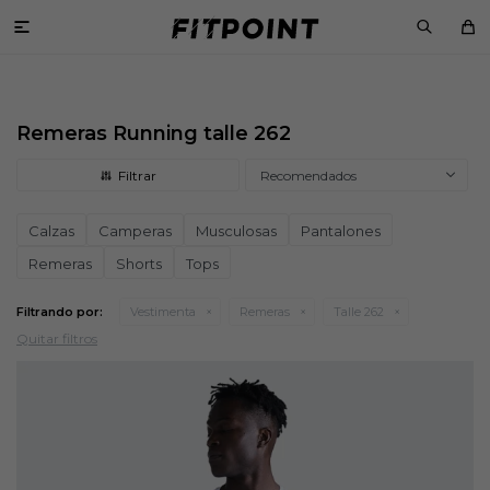

Remeras Running talle 262
Recomendados
Calzas
Camperas
Musculosas
Pantalones
Remeras
Shorts
Tops
Filtrando por:
Vestimenta
Remeras
Talle 262
Quitar filtros