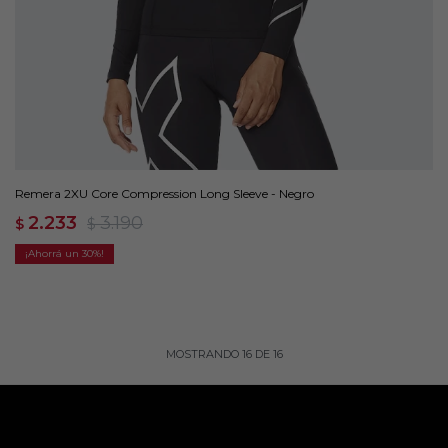
Remera 2XU Core Compression Long Sleeve - Negro
2.233
3.190
$
$
30
MOSTRANDO
16
DE
16