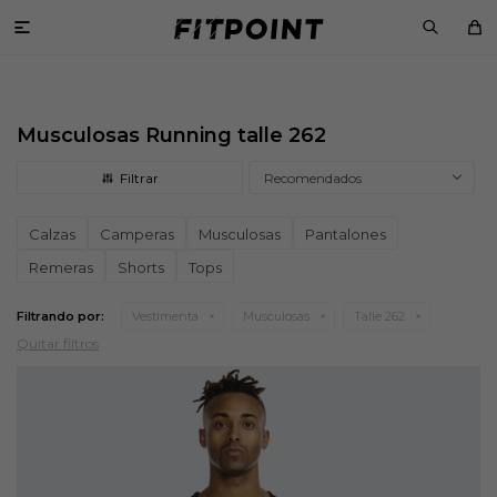

Musculosas Running talle 262
Recomendados
Calzas
Camperas
Musculosas
Pantalones
Remeras
Shorts
Tops
Filtrando por:
Vestimenta
Musculosas
Talle 262
Quitar filtros