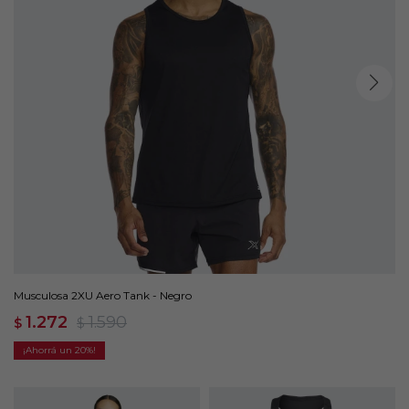
Musculosa 2XU Aero Tank - Negro
1.272
1.590
$
$
20