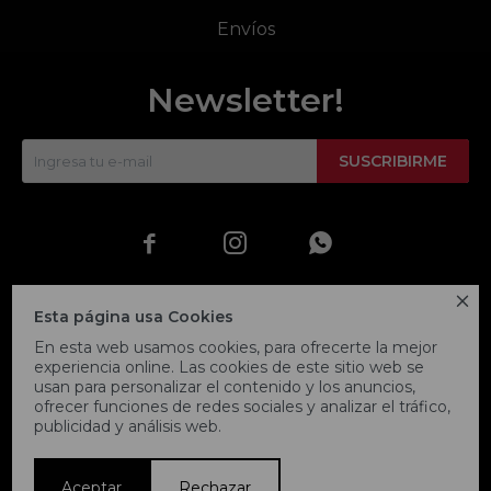
Envíos
Newsletter!
SUSCRIBIRME




Esta página usa Cookies
En esta web usamos cookies, para ofrecerte la mejor
experiencia online. Las cookies de este sitio web se
usan para personalizar el contenido y los anuncios,
ofrecer funciones de redes sociales y analizar el tráfico,
publicidad y análisis web.
© Copyright 2026 / Fitpoint
Aceptar
Rechazar