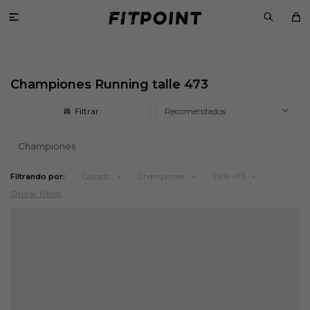

Championes Running talle 473
Recomendados
Championes
Filtrando por:
Calzado
Championes
Talle 473
Quitar filtros