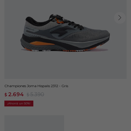
Championes Joma Hispalis 2312 - Gris
2.694
5.390
$
$
50