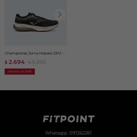
Championes Joma Hispalis 2341 -
Negro
2.694
5.390
$
$
50
Whatsapp: 091262281