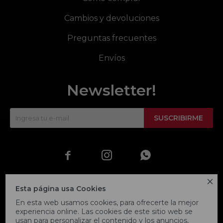
Cambios y devoluciones
Preguntas frecuentes
Envíos
Newsletter!
SUSCRIBIRME




Esta página usa Cookies
En esta web usamos cookies, para ofrecerte la mejor
experiencia online. Las cookies de este sitio web se
usan para personalizar el contenido y los anuncios,