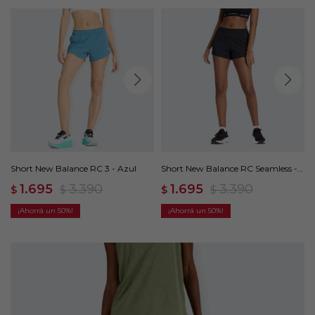
Short New Balance RC 3 - Azul
Short New Balance RC Seamless -
Negro
1.695
3.390
1.695
3.390
$
$
$
$
50
50