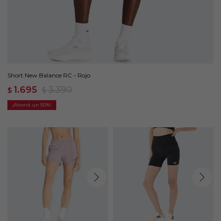
Short New Balance RC - Rojo
1.695
3.390
$
$
50