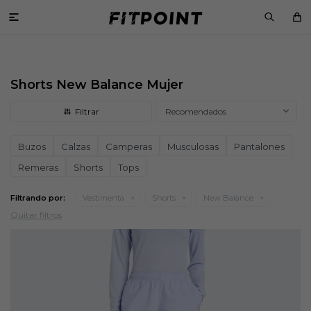

Shorts New Balance Mujer
Recomendados
Buzos
Calzas
Camperas
Musculosas
Pantalones
Remeras
Shorts
Tops
Filtrando por:
Vestimenta
Shorts
New Balance
Quitar filtros