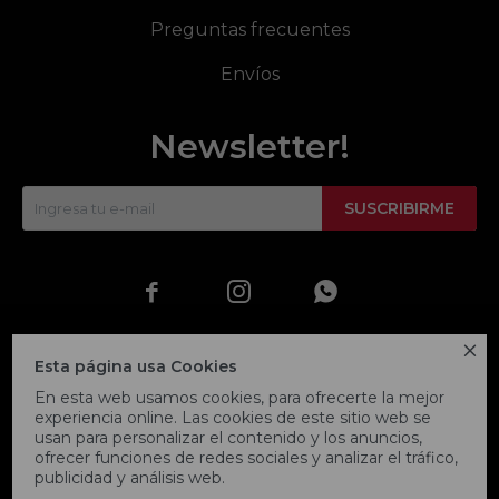
Preguntas frecuentes
Envíos
Newsletter!
SUSCRIBIRME




Esta página usa Cookies
En esta web usamos cookies, para ofrecerte la mejor
experiencia online. Las cookies de este sitio web se
usan para personalizar el contenido y los anuncios,
ofrecer funciones de redes sociales y analizar el tráfico,
publicidad y análisis web.