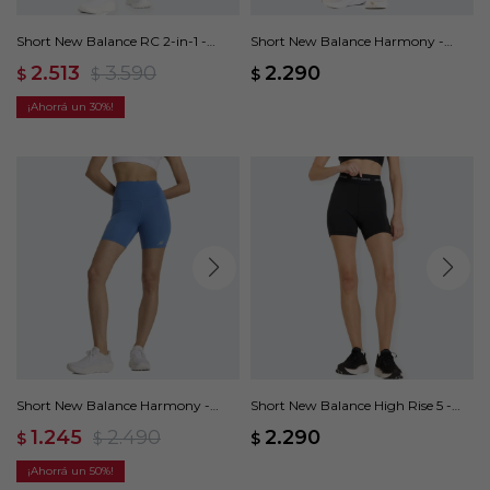
Short New Balance RC 2-in-1 -
Short New Balance Harmony -
Violeta
Negro
2.513
3.590
2.290
$
$
$
30
Short New Balance Harmony -
Short New Balance High Rise 5 -
Azul
Negro
1.245
2.490
2.290
$
$
$
50