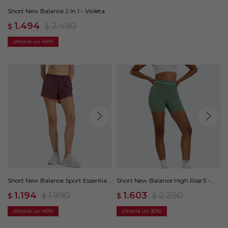
Short New Balance 2 In 1 - Violeta
1.494
2.490
$
$
40
Short New Balance Sport Essentials
Short New Balance High Rise 5 -
- Violeta
Verde
1.194
1.990
1.603
2.290
$
$
$
$
40
30