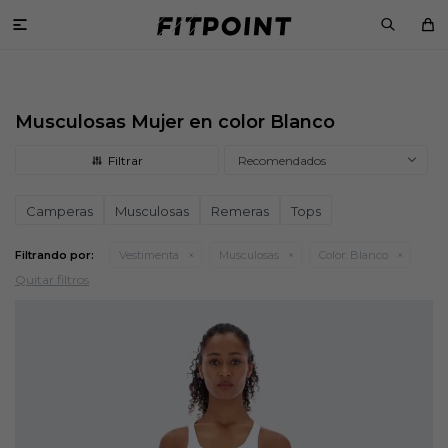

Musculosas Mujer en color Blanco
Recomendados
Camperas
Musculosas
Remeras
Tops
Filtrando por:
Vestimenta
Musculosas
Color:
Blanco
Quitar filtros