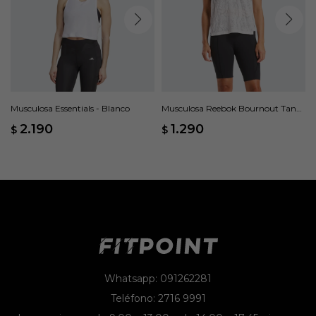
Musculosa Essentials - Blanco
Musculosa Reebok Bournout Tank
- Blanco
2.190
1.290
$
$
Whatsapp: 091262281
Teléfono: 2716 9991