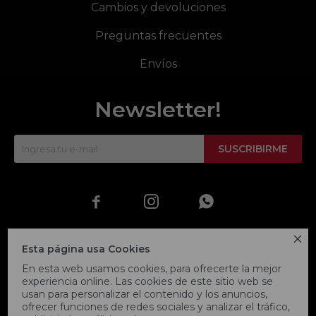
Cambios y devoluciones
Preguntas frecuentes
Envíos
Newsletter!
SUSCRIBIRME




Esta página usa Cookies
En esta web usamos cookies, para ofrecerte la mejor
experiencia online. Las cookies de este sitio web se
usan para personalizar el contenido y los anuncios,
ofrecer funciones de redes sociales y analizar el tráfico,