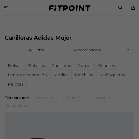

Canilleras Adidas Mujer
Recomendados
Bolsos
Botellas
Canilleras
Gorros
Guantes
Lentes de natación
Medias
Mochilas
Muñequeras
Pelotas
Filtrando por:
Accesorios
Canilleras
Adidas
Quitar filtros