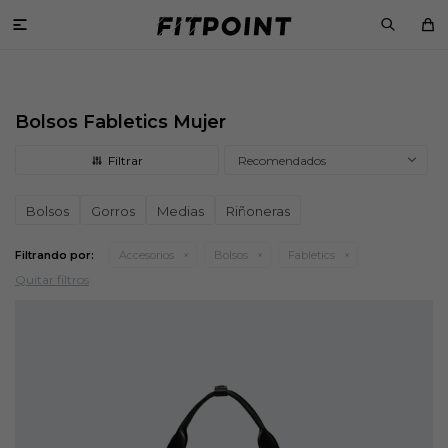

Bolsos Fabletics Mujer
Recomendados
Bolsos
Gorros
Medias
Riñoneras
Filtrando por:
Accesorios
Bolsos
Fabletics
Quitar filtros