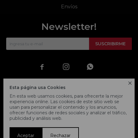
Envíos
Newsletter!
SUSCRIBIRME




Esta página usa Cookies
En esta web usamos cookies, para ofrecerte la mejor
experiencia online. Las cookies de este sitio web se
usan para personalizar el contenido y los anuncios,
ofrecer funciones de redes sociales y analizar el tráfico,
publicidad y análisis web.
© Copyright 2026 / Fitpoint
Aceptar
Rechazar