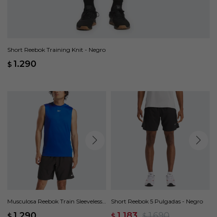
Short Reebok Training Knit - Negro
1.290
$
Musculosa Reebok Train Sleeveless
Short Reebok 5 Pulgadas - Negro
Tech - Azul
1.290
1.183
1.690
$
$
$