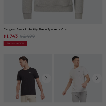
Canguro Reebok Identity Fleece Syacked - Gris
1.743
2.490
$
$
30