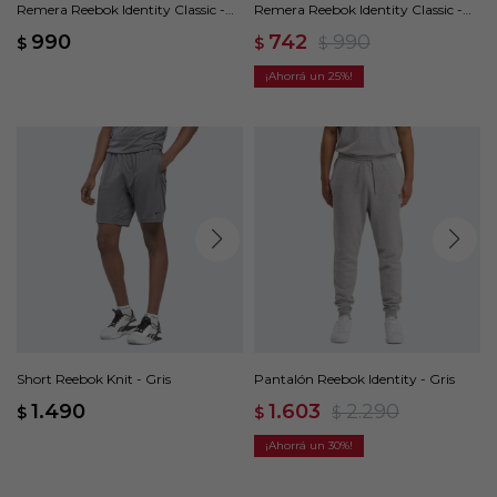
Remera Reebok Identity Classic -
Remera Reebok Identity Classic -
Negro
Blanco
990
742
990
$
$
$
25
Short Reebok Knit - Gris
Pantalón Reebok Identity - Gris
1.490
1.603
2.290
$
$
$
30