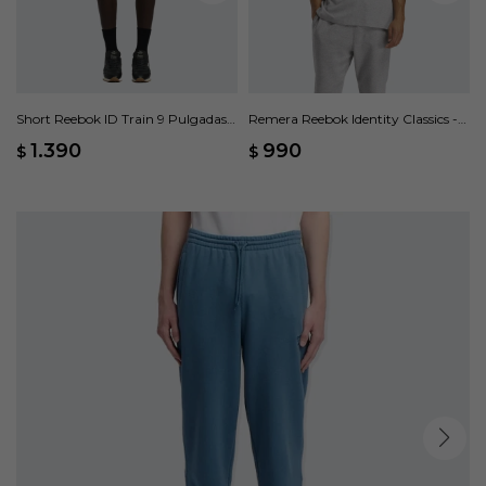
Short Reebok ID Train 9 Pulgadas
Remera Reebok Identity Classics -
Knit - Negro
Gris
1.390
990
$
$