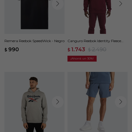
Remera Reebok SpeedWick - Negro
Canguro Reebok Identity Fleece
Stacked - Rojo
990
1.743
2.490
$
$
$
30