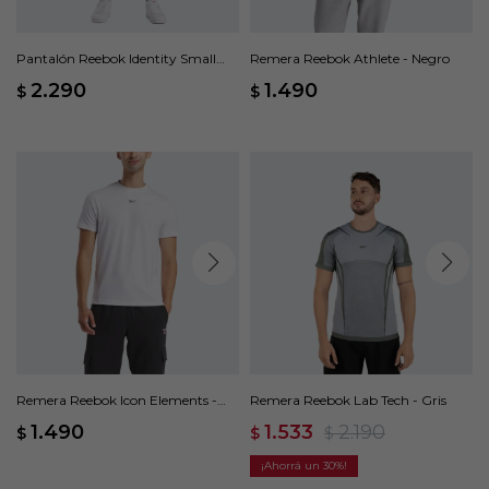
Pantalón Reebok Identity Small
Remera Reebok Athlete - Negro
Logo - Gris
2.290
1.490
$
$
Remera Reebok Icon Elements -
Remera Reebok Lab Tech - Gris
Blanco
1.490
1.533
2.190
$
$
$
30