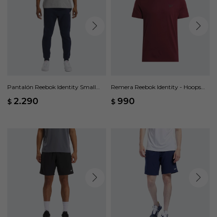
Pantalón Reebok Identity Small
Remera Reebok Identity - Hoops
Logo - Azul
Blue F23/pure Grey 4/black
2.290
990
$
$