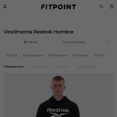

Vestimenta Reebok Hombre
Recomendados
Buzos
Musculosas
Pantalones
Remeras
Shorts
Quitar filtros
Filtrando por:
Vestimenta
Reebok