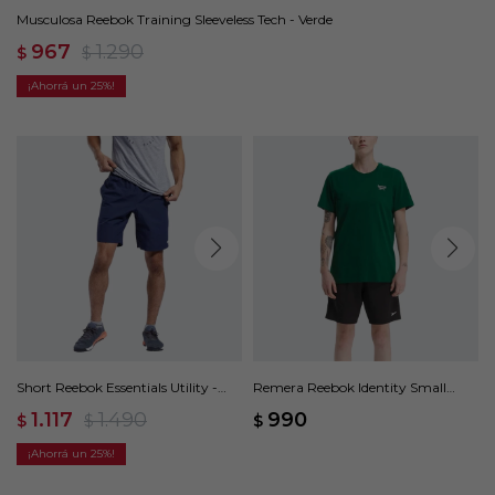
Musculosa Reebok Training Sleeveless Tech - Verde
967
1.290
$
$
25
Short Reebok Essentials Utility -
Remera Reebok Identity Small
Azul
Logo Tee - Verde
1.117
1.490
990
$
$
$
25