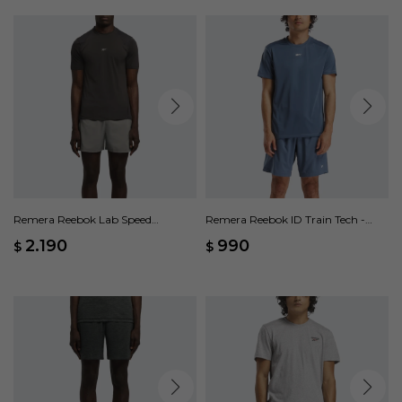
Remera Reebok Lab Speed
Remera Reebok ID Train Tech -
Running - Gris
Azul
2.190
990
$
$