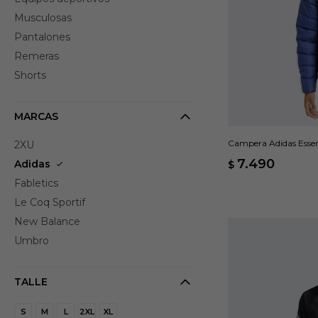
Musculosas
Pantalones
Remeras
Shorts
MARCAS
Campera Adidas Essen
2XU
7.490
Adidas
$
Fabletics
Le Coq Sportif
New Balance
Umbro
TALLE
S
M
L
2XL
XL