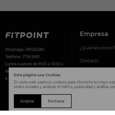
Empresa
¿Quiénes somos
Whatsapp: 091262281
Teléfono: 2716 9991
Contacto
Lunes a jueves de 9:00 a 13:00 y
de 14:00 a 17:45, viernes de 9:30
Términos y condi
Esta página usa Cookies
a 13:00 y de 14:00 a 17:45.
En esta web usamos cookies, para ofrecerte la mejor expe
Nuestras tiendas
redes sociales y analizar el tráfico, publicidad y análisis we
Trabaja con noso
Aceptar
Rechazar