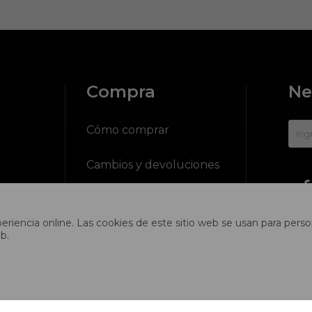
Compra
Ne
?
Cómo comprar
Cambios y devoluciones

ciones
Preguntas frecuentes
riencia online. Las cookies de este sitio web se usan para person
Envíos
b.
tros