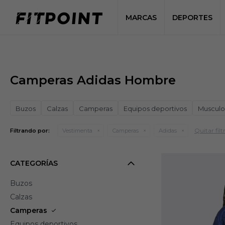
MARCAS
DEPORTES
Camperas Adidas Hombre
Buzos
Calzas
Camperas
Equipos deportivos
Musculo
Quitar filt
Filtrando por:
Vestimenta
Camperas
Adidas
CATEGORÍAS
Buzos
Calzas
Camperas
Equipos deportivos