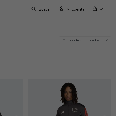
0
$
Recomendados