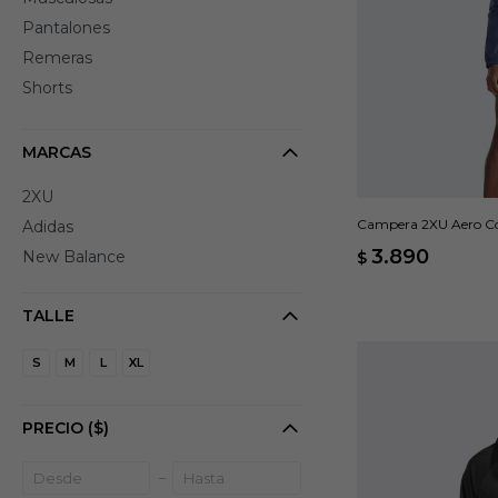
Pantalones
Remeras
Shorts
MARCAS
2XU
Campera 2XU Aero Cor
Adidas
3.890
New Balance
$
TALLE
S
M
L
XL
PRECIO
($)