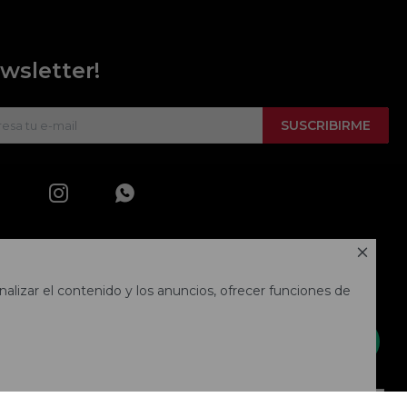
wsletter!
SUSCRIBIRME



alizar el contenido y los anuncios, ofrecer funciones de