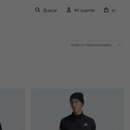
0
$
Recomendados