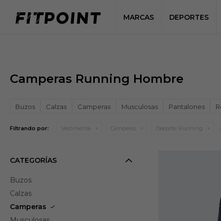
MARCAS
DEPORTES
Camperas Running Hombre
Buzos
Calzas
Camperas
Musculosas
Pantalones
R
Filtrando por:
Vestimenta
Camperas
Deporte:
Running
CATEGORÍAS
Buzos
Calzas
Camperas
Musculosas