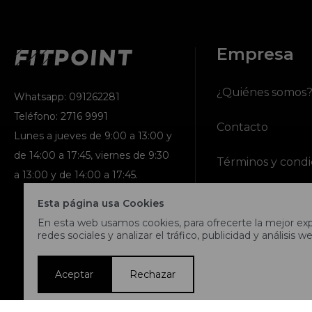
Empresa
¿Quiénes somos
Whatsapp: 091262281
Teléfono: 2716 9991
Contacto
Lunes a jueves de 9:00 a 13:00 y
de 14:00 a 17:45, viernes de 9:30
Términos y condi
a 13:00 y de 14:00 a 17:45.
Nuestras tiendas
Esta página usa Cookies
En esta web usamos cookies, para ofrecerte la mejor expe
Trabaja con noso
redes sociales y analizar el tráfico, publicidad y análisis we
Aceptar
Rechazar