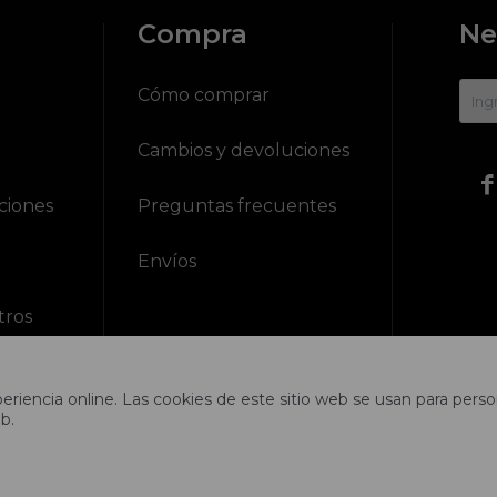
Compra
Ne
?
Cómo comprar
Cambios y devoluciones

ciones
Preguntas frecuentes
Envíos
tros
riencia online. Las cookies de este sitio web se usan para person
b.