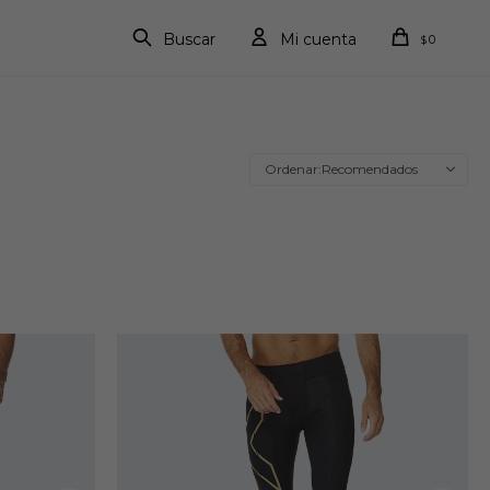
0
$
Recomendados