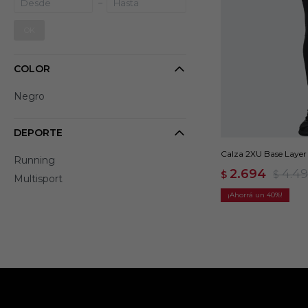
OK
COLOR
Negro
DEPORTE
Calza 2XU Base Layer
Running
2.694
4.4
$
$
Multisport
40