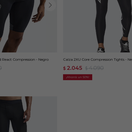
d React Compression - Negro
Calza 2XU Core Compression Tights - N
0
2.045
4.090
$
$
50