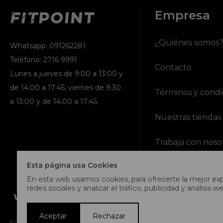
Empresa
¿Quiénes somos
Whatsapp: 091262281
Teléfono: 2716 9991
Contacto
Lunes a jueves de 9:00 a 13:00 y
de 14:00 a 17:45, viernes de 9:30
Términos y condi
a 13:00 y de 14:00 a 17:45.
Nuestras tiendas
Trabaja con noso
Esta página usa Cookies
En esta web usamos cookies, para ofrecerte la mejor expe
redes sociales y analizar el tráfico, publicidad y análisis we
Aceptar
Rechazar
© Copyright 2026 / Fitpoint