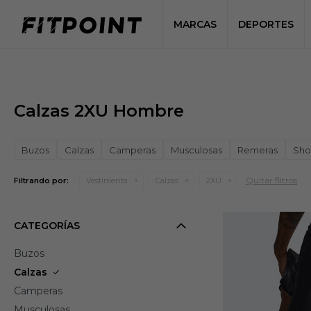
MARCAS
DEPORTES
Calzas 2XU Hombre
Buzos
Calzas
Camperas
Musculosas
Remeras
Sho
Quitar filtros
Filtrando por:
Vestimenta
Calzas
2XU
CATEGORÍAS
Buzos
Calzas
Camperas
Musculosas