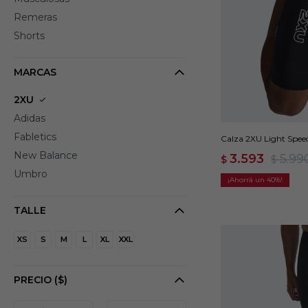
Remeras
Shorts
MARCAS
2XU
Adidas
Fabletics
Calza 2XU Light Spee
New Balance
3.593
5.99
$
$
Umbro
40
TALLE
XS
S
M
L
XL
XXL
PRECIO
($)