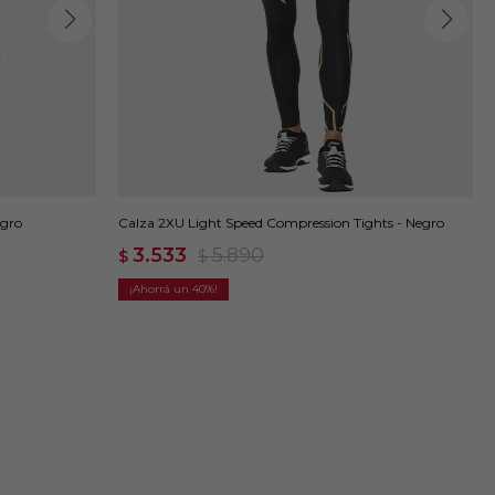
egro
Calza 2XU Light Speed Compression Tights - Negro
3.533
5.890
$
$
40