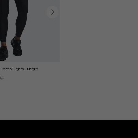
 Comp Tights - Negro
90