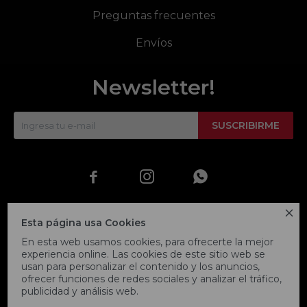
Preguntas frecuentes
Envíos
Newsletter!
SUSCRIBIRME




Esta página usa Cookies
En esta web usamos cookies, para ofrecerte la mejor
experiencia online. Las cookies de este sitio web se
usan para personalizar el contenido y los anuncios,
ofrecer funciones de redes sociales y analizar el tráfico,
publicidad y análisis web.