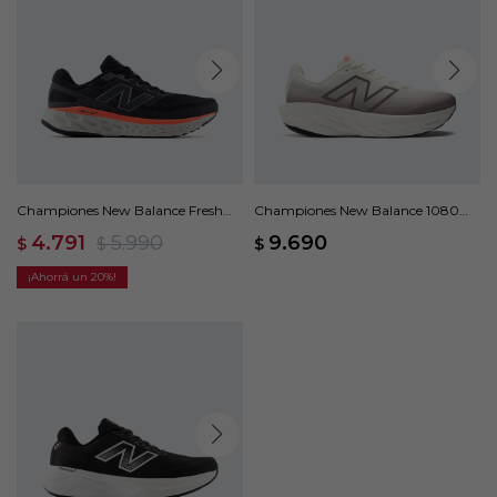
Championes New Balance Fresh
Championes New Balance 1080
Foam X EVOZ V4 - Negro
V14 - Beige
4.791
5.990
9.690
$
$
$
20