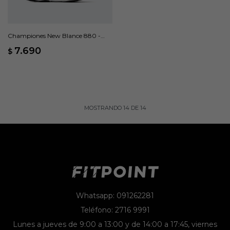
Championes New Blance 880 -
Negro
7.690
$
MOSTRANDO
14
DE
14
Whatsapp: 091262281
Teléfono: 2716 9991
Lunes a jueves de 9:00 a 13:00 y de 14:00 a 17:45, viernes