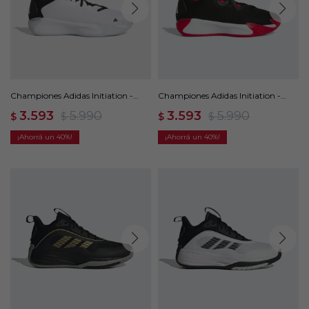
Championes Adidas Initiation -
Championes Adidas Initiation -
Blanco
Negro
3.593
5.990
3.593
5.990
$
$
$
$
40
40