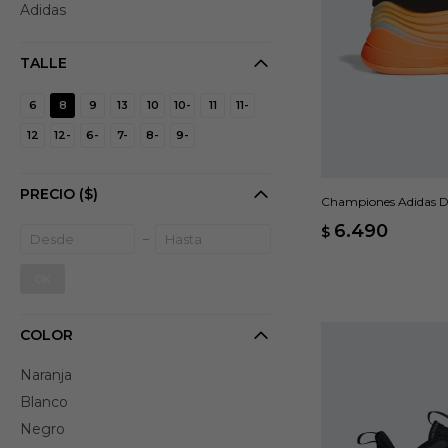
Adidas
TALLE
6
8
9
13
10
10-
11
11-
12
12-
6-
7-
8-
9-
PRECIO
($)
Championes Adidas D
6.490
$
OK
COLOR
Naranja
Blanco
Negro