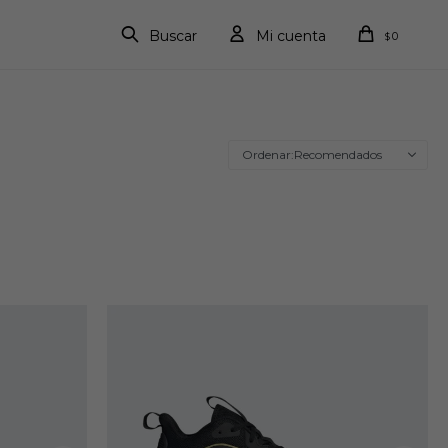
0
$
Recomendados