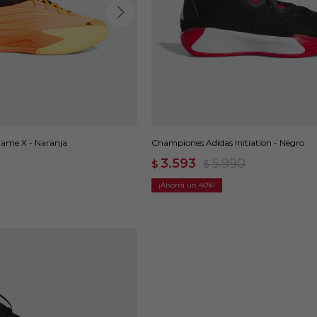
ame X - Naranja
Championes Adidas Initiation - Negro
3.593
5.990
$
$
40