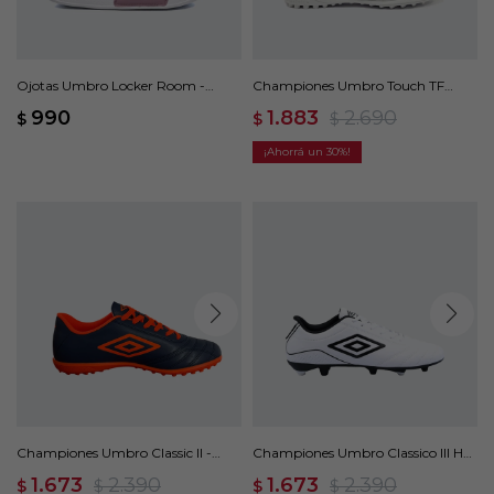
Ojotas Umbro Locker Room -
Championes Umbro Touch TF
Rosado
Umbro Hombre - Blanco
990
1.883
2.690
$
$
$
30
Championes Umbro Classic II -
Championes Umbro Classico III HG
Azul
- Blanco
1.673
2.390
1.673
2.390
$
$
$
$