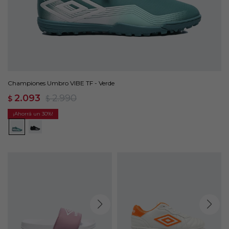
Championes Umbro VIBE TF - Verde
2.093
2.990
$
$
30