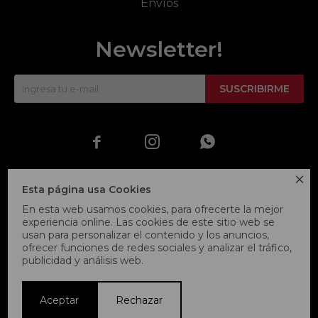
Envíos
Newsletter!
SUSCRIBIRME




Esta página usa Cookies
En esta web usamos cookies, para ofrecerte la mejor
experiencia online. Las cookies de este sitio web se
usan para personalizar el contenido y los anuncios,
ofrecer funciones de redes sociales y analizar el tráfico,
publicidad y análisis web.
© Copyright 2026 / Fitpoint
Aceptar
Rechazar