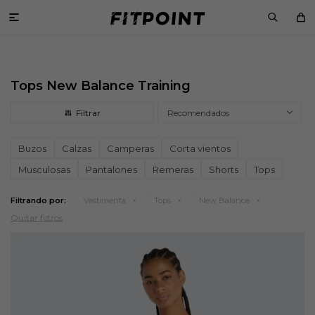

Tops New Balance Training
Recomendados
Buzos
Calzas
Camperas
Corta vientos
Musculosas
Pantalones
Remeras
Shorts
Tops
Filtrando por:
Vestimenta
Tops
New Balance
Quitar filtros