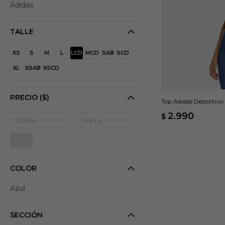
Adidas
TALLE
XS
S
M
L
LCD
MCD
SAB
SCD
XL
XSAB
XSCD
PRECIO
($)
Top Adidas Deportivo
Soporte Alto - Azul
2.990
$
OK
COLOR
Azul
SECCIÓN