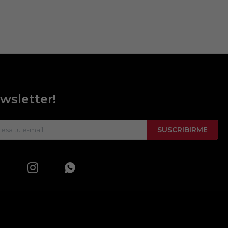
wsletter!
SUSCRIBIRME

