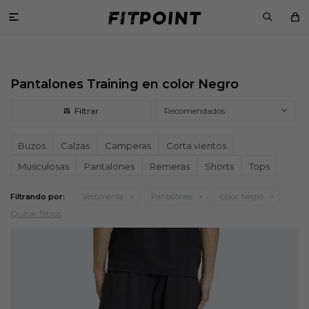

Pantalones Training en color Negro
Recomendados
Buzos
Calzas
Camperas
Corta vientos
Musculosas
Pantalones
Remeras
Shorts
Tops
Filtrando por:
Vestimenta
Pantalones
Color:
Negro
Quitar filtros