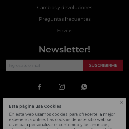
Cambios y devoluciones
Preguntas frecuentes
Envíos
Newsletter!
SUSCRIBIRME




Esta página usa Cookies
En esta web usamos cookies, para ofrecerte la mejor
experiencia online. Las cookies de este sitio web se
usan para personalizar el contenido y los anuncios,