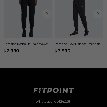
Pantalón Reebok Id Train Woven -
Pantalón New Balance Essentials
Negro
Woven - Negro
2.990
2.990
$
$
Whatsapp: 091262281