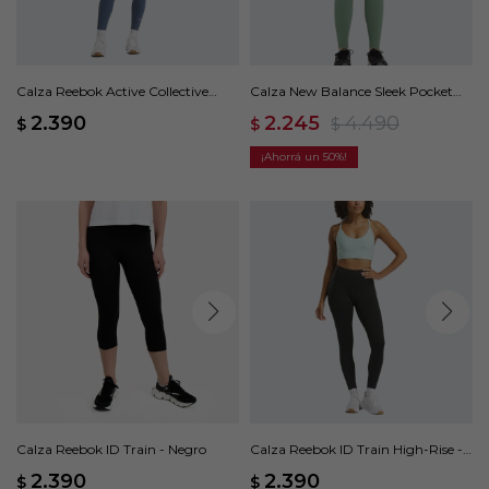
Calza Reebok Active Collective
Calza New Balance Sleek Pocket
DreamBlend 7/8 - Azul
High Rise - Verde
2.390
2.245
4.490
$
$
$
50
Calza Reebok ID Train - Negro
Calza Reebok ID Train High-Rise -
Negro
2.390
2.390
$
$