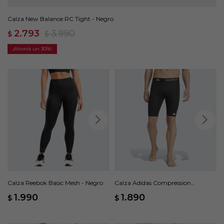
Calza New Balance RC Tight - Negro
2.793
3.990
$
$
30
Calza Reebok Basic Mesh - Negro
Calza Adidas Compression
Training - Negro
1.990
1.890
$
$