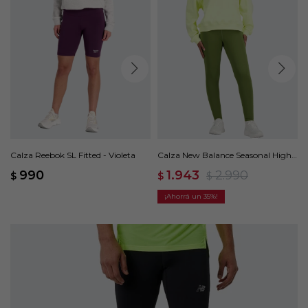
Calza Reebok SL Fitted - Violeta
Calza New Balance Seasonal High
Intensity - Verde
990
1.943
2.990
$
$
$
35