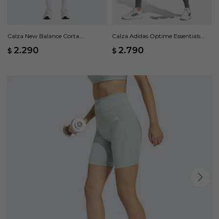
Calza New Balance Corta
Calza Adidas Optime Essentials
Harmony High Rise - Marrón
Bolsillo Oculto - Gris
2.290
2.790
$
$