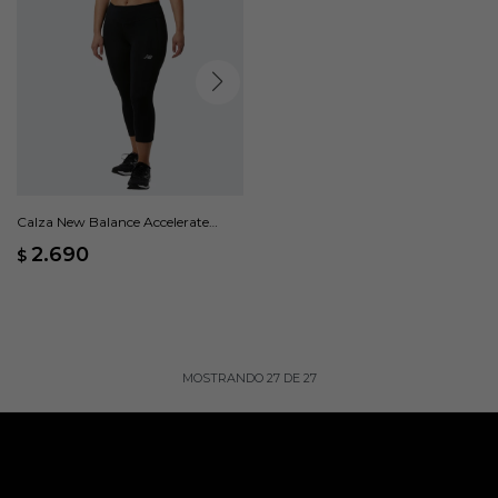
Calza New Balance Accelerate
Capri - Negro
2.690
$
MOSTRANDO
27
DE
27