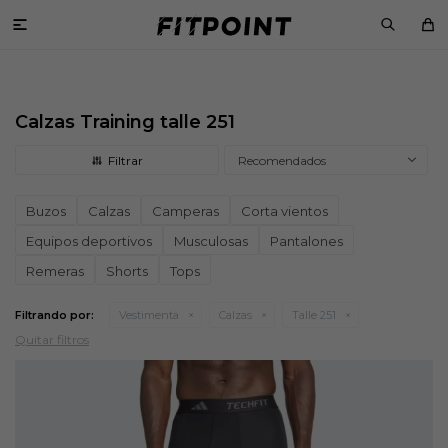

Calzas Training talle 251
Recomendados
Buzos
Calzas
Camperas
Corta vientos
Equipos deportivos
Musculosas
Pantalones
Remeras
Shorts
Tops
Filtrando por:
Vestimenta
Calzas
Talle 251
Quitar filtros