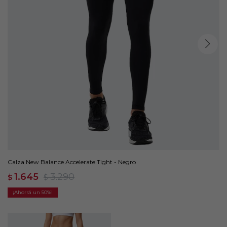
Calza New Balance Accelerate Tight - Negro
1.645
3.290
$
$
50