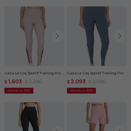
Calza Le Coq Sportif Training Pro -
Calza Le Coq Sportif Training Pro -
Beige
Gris
1.603
2.290
2.093
2.990
$
$
$
$
30
30