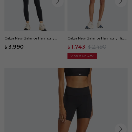
Calza New Balance Harmony
Calza New Balance Harmony High
Pocket High Rise - Negro
Rise 6 - Rosa
3.990
1.743
2.490
$
$
$
30