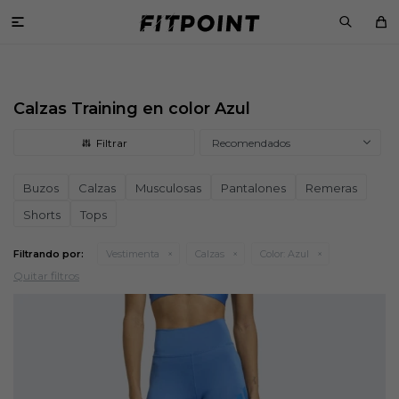

Calzas Training en color Azul
Recomendados
Buzos
Calzas
Musculosas
Pantalones
Remeras
Shorts
Tops
Filtrando por:
Vestimenta
Calzas
Color:
Azul
Quitar filtros