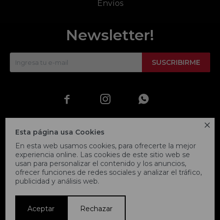
Envíos
Newsletter!
SUSCRIBIRME




Esta página usa Cookies
En esta web usamos cookies, para ofrecerte la mejor
experiencia online. Las cookies de este sitio web se
usan para personalizar el contenido y los anuncios,
ofrecer funciones de redes sociales y analizar el tráfico,
publicidad y análisis web.
© Copyright 2026 / Fitpoint
Aceptar
Rechazar