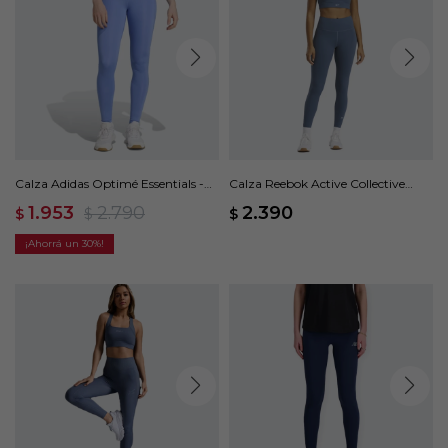
Calza Adidas Optimé Essentials -
Calza Reebok Active Collective
Azul
DreamBlend 7/8 - Azul
1.953
2.790
2.390
$
$
$
30