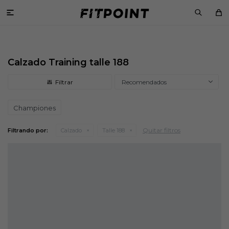

Calzado Training talle 188
Recomendados
Championes
Quitar filtros
Filtrando por:
Calzado
Talle 188