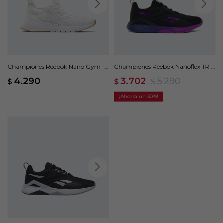
Championes Reebok Nano Gym -
Championes Reebok Nanoflex TR 2
Blanco
- Negro
4.290
3.702
5.290
$
$
$
30