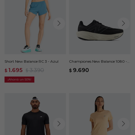
Short New Balance RC 3 - Azul
Championes New Balance 1080 -
Negro
1.695
3.390
9.690
$
$
$
50