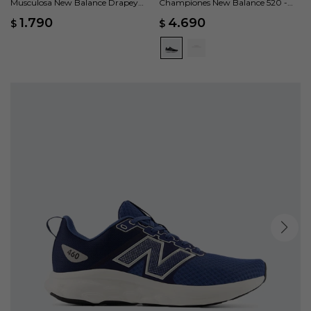
Musculosa New Balance Drapey
Championes New Balance 520 -
Tank - Negro
Negro
1.790
4.690
$
$