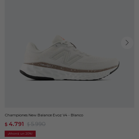
Championes New Balance Evoz V4 - Blanco
4.791
5.990
$
$
20