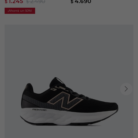
1.245
2.490
4.690
$
$
$
50