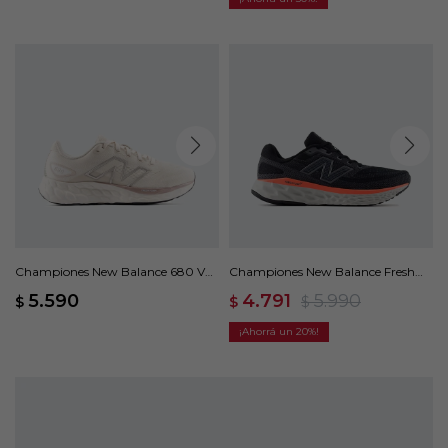
Championes New Balance 680 V8
Championes New Balance Fresh
- Blanco
Foam X EVOZ V4 - Negro
5.590
4.791
5.990
$
$
$
20