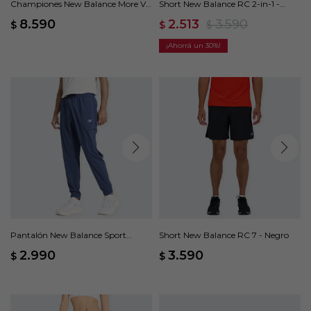
Championes New Balance More V5
Short New Balance RC 2-in-1 -
- Gris
Violeta
8.590
2.513
3.590
$
$
$
30
Pantalón New Balance Sport
Short New Balance RC 7 - Negro
Essentials Woven Jogger - Azul
2.990
3.590
$
$