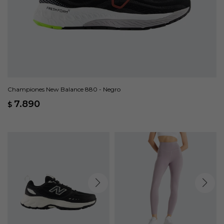
Championes New Balance 880 - Negro
7.890
$