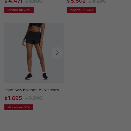
4.471
5.590
5.802
8.290
$
$
$
$
20
30
Short New Balance RC Seamless -
Negro
1.695
3.390
$
$
50