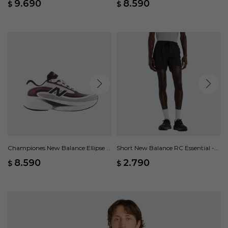
9.690
8.590
$
$
Championes New Balance Ellipse -
Short New Balance RC Essential -
Rosado
Negro
8.590
2.790
$
$