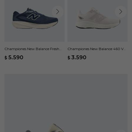
Championes New Balance Fresh
Championes New Balance 460 V4
Foam 680 V9 - Azul
- Rosado
5.590
3.590
$
$