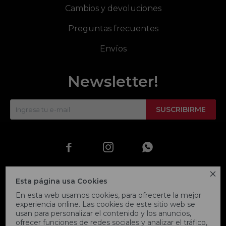
Cambios y devoluciones
Preguntas frecuentes
Envíos
Newsletter!
SUSCRIBIRME




Esta página usa Cookies
En esta web usamos cookies, para ofrecerte la mejor
experiencia online. Las cookies de este sitio web se
usan para personalizar el contenido y los anuncios,
ofrecer funciones de redes sociales y analizar el tráfico,