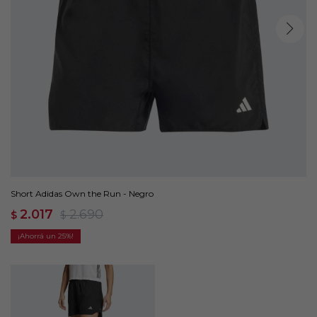
Short Adidas Own the Run - Negro
2.017
2.690
$
$
25