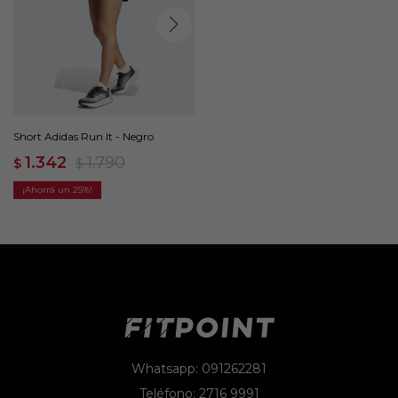
Short Adidas Run It - Negro
1.342
1.790
$
$
25
Whatsapp: 091262281
Teléfono: 2716 9991