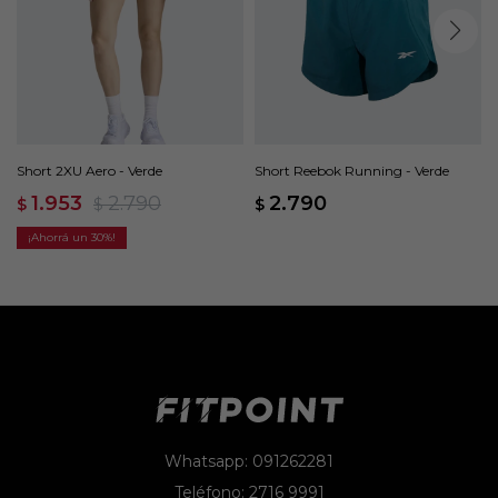
Short 2XU Aero - Verde
Short Reebok Running - Verde
1.953
2.790
2.790
$
$
$
30
Whatsapp: 091262281
Teléfono: 2716 9991