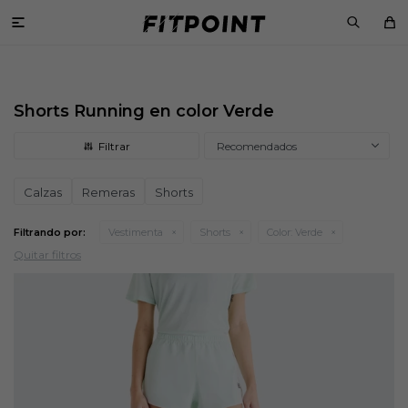

Shorts Running en color Verde
Recomendados
Calzas
Remeras
Shorts
Filtrando por:
Vestimenta
Shorts
Color:
Verde
Quitar filtros