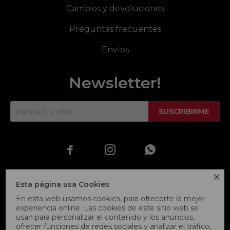
Cambios y devoluciones
Preguntas frecuentes
Envíos
Newsletter!
SUSCRIBIRME




Esta página usa Cookies
En esta web usamos cookies, para ofrecerte la mejor
experiencia online. Las cookies de este sitio web se
usan para personalizar el contenido y los anuncios,
ofrecer funciones de redes sociales y analizar el tráfico,