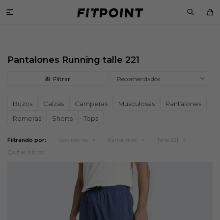

Pantalones Running talle 221
Recomendados
Buzos
Calzas
Camperas
Musculosas
Pantalones
Remeras
Shorts
Tops
Filtrando por:
Vestimenta
Pantalones
Talle 221
Quitar filtros