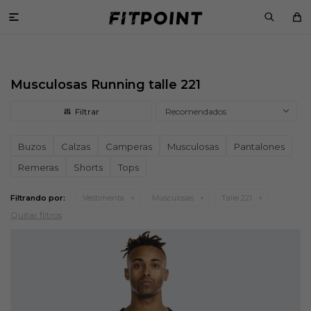

Musculosas Running talle 221
Recomendados
Buzos
Calzas
Camperas
Musculosas
Pantalones
Remeras
Shorts
Tops
Filtrando por:
Vestimenta
Musculosas
Talle 221
Quitar filtros