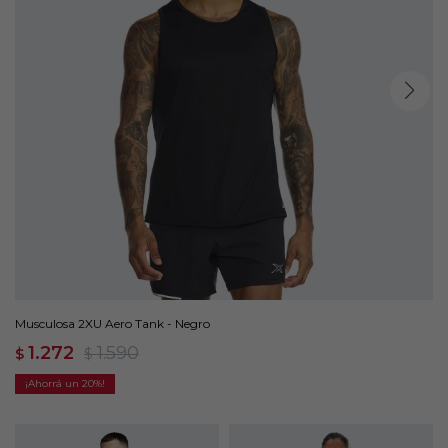
Musculosa 2XU Aero Tank - Negro
1.272
1.590
$
$
20