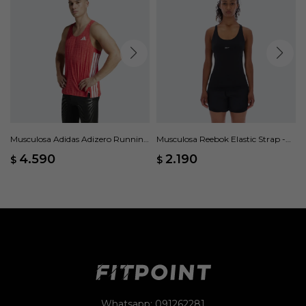
Musculosa Adidas Adizero Running
Musculosa Reebok Elastic Strap -
- Rojo
Negro
4.590
2.190
$
$
Whatsapp: 091262281