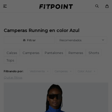

Camperas Running en color Azul
Recomendados
Calzas
Camperas
Pantalones
Remeras
Shorts
Tops
Filtrando por:
Vestimenta
Camperas
Color:
Azul
Quitar filtros