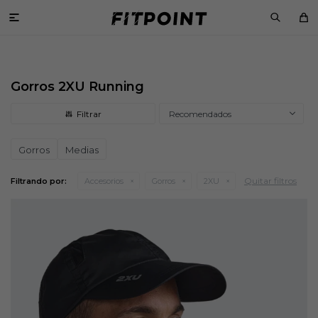

Gorros 2XU Running
Recomendados
Gorros
Medias
Quitar filtros
Filtrando por:
Accesorios
Gorros
2XU