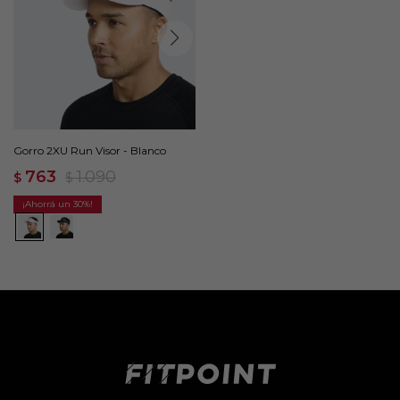
Gorro 2XU Run Visor - Blanco
763
1.090
$
$
30