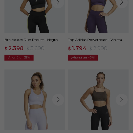
Bra Adidas Run Pocket - Negro
Top Adidas Powerreact - Violeta
2.398
3.690
1.794
2.990
$
$
$
$
35
40