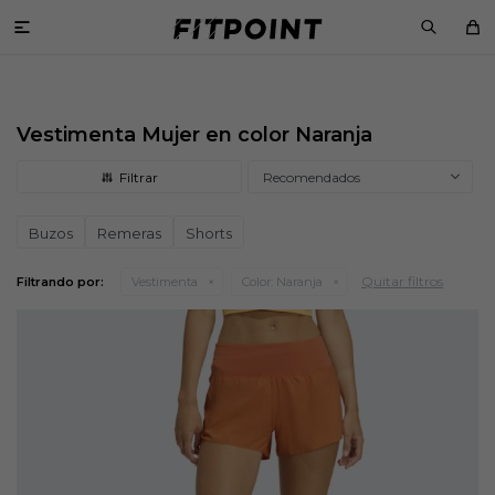

Vestimenta Mujer en color Naranja
Recomendados
Buzos
Remeras
Shorts
Quitar filtros
Filtrando por:
Vestimenta
Color:
Naranja