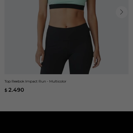
Top Reebok Impact Run - Multicolor
2.490
$