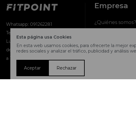
Empresa
¿Quiénes somos
Whatsapp: 091262281
Teléfono: 2716 9991
Esta página usa Cookies
Contacto
Lunes a jueves de 9:00 a 13:00 y
En esta web usamos cookies, para ofrecerte la mejor expe
de 14:00 a 17:45, viernes de 9:30
redes sociales y analizar el tráfico, publicidad y análisis we
Términos y condi
a 13:00 y de 14:00 a 17:45.
Nuestras tiendas
Aceptar
Rechazar
Trabaja con noso
© Copyright 2026 / Fitpoint