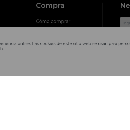
Compra
Ne
?
Cómo comprar
Cambios y devoluciones
riencia online. Las cookies de este sitio web se usan para person

b.
ciones
Preguntas frecuentes
Envíos
tros