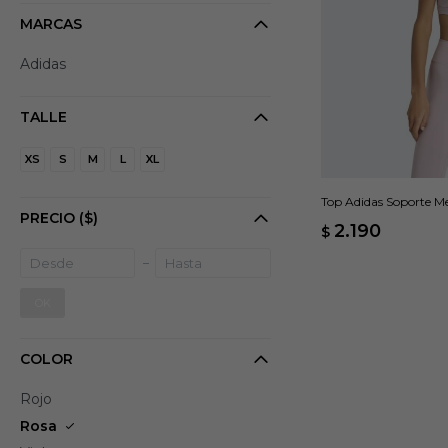
MARCAS
Adidas
TALLE
XS
S
M
L
XL
Top Adidas Soporte Med
PRECIO
($)
2.190
$
OK
COLOR
Rojo
Rosa