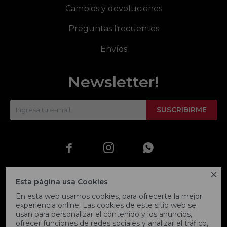
Cambios y devoluciones
Preguntas frecuentes
Envíos
Newsletter!
SUSCRIBIRME




Esta página usa Cookies
En esta web usamos cookies, para ofrecerte la mejor
experiencia online. Las cookies de este sitio web se
usan para personalizar el contenido y los anuncios,
ofrecer funciones de redes sociales y analizar el tráfico,