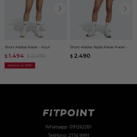
Short Adidas Racer - Azul
Short Adidas Tejido Racer Pacer -
Negro
1.494
2.490
2.490
$
$
$
40
Whatsapp: 091262281
Teléfono: 2716 9991