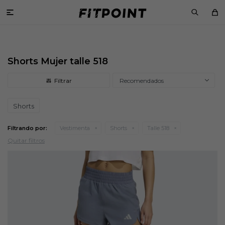

Shorts Mujer talle 518
Recomendados
Shorts
Filtrando por:
Vestimenta
Shorts
Talle 518
Quitar filtros