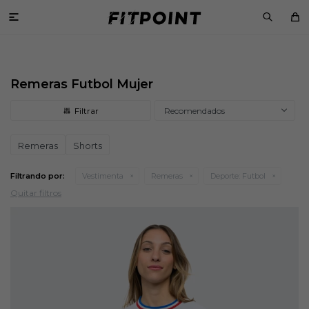

Remeras Futbol Mujer
Recomendados
Remeras
Shorts
Filtrando por:
Vestimenta
Remeras
Deporte:
Futbol
Quitar filtros