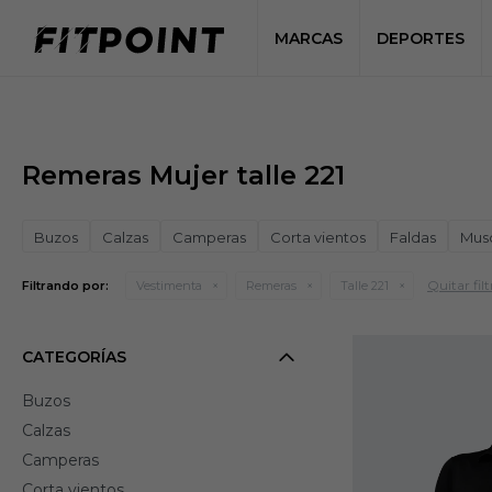
MARCAS
DEPORTES
Remeras Mujer talle 221
Buzos
Calzas
Camperas
Corta vientos
Faldas
Mus
Quitar filt
Filtrando por:
Vestimenta
Remeras
Talle 221
CATEGORÍAS
Buzos
Calzas
Camperas
Corta vientos