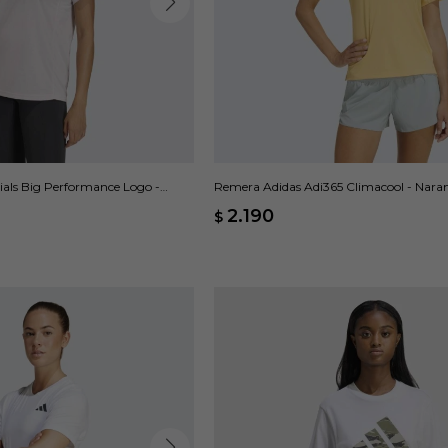
ials Big Performance Logo -
Remera Adidas Adi365 Climacool - Nara
2.190
$