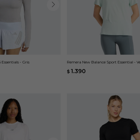
Essentials - Gris
Remera New Balance Sport Essential - V
1.390
$