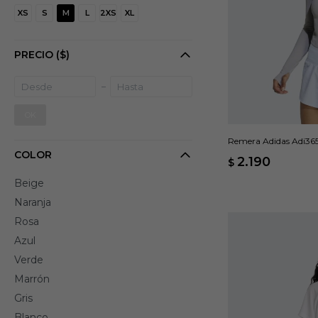
XS
S
M
L
2XS
XL
PRECIO
($)
OK
Remera Adidas Adi365 
COLOR
2.190
$
Beige
Naranja
Rosa
Azul
Verde
Marrón
Gris
Blanco