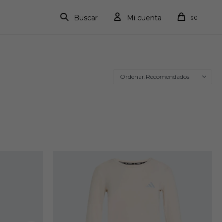
0
$
Recomendados