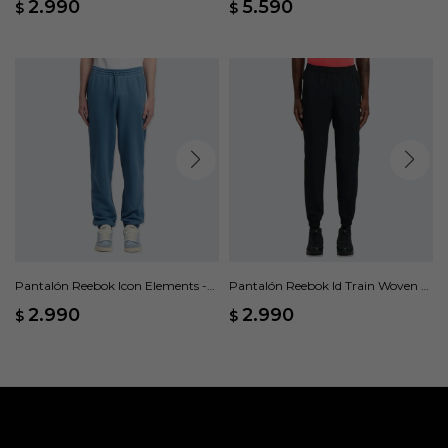
2.990
5.590
$
$
Pantalón Reebok Icon Elements -
Pantalón Reebok Id Train Woven -
Azul
Negro
2.990
2.990
$
$