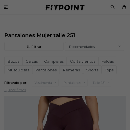

Pantalones Mujer talle 251
Recomendados
Buzos
Calzas
Camperas
Corta vientos
Faldas
Musculosas
Pantalones
Remeras
Shorts
Tops
Filtrando por:
Vestimenta
Pantalones
Talle 251
Quitar filtros