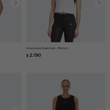
Musculosa Essentials - Blanco
2.190
$