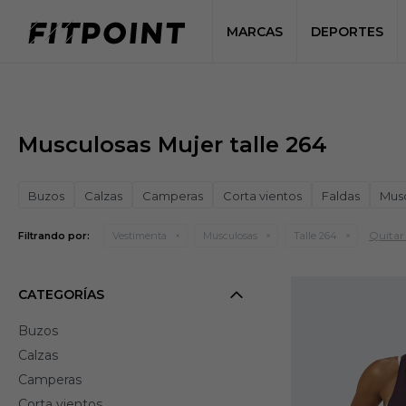
MARCAS
DEPORTES
Musculosas Mujer talle 264
Buzos
Calzas
Camperas
Corta vientos
Faldas
Mus
Quitar 
Filtrando por:
Vestimenta
Musculosas
Talle 264
CATEGORÍAS
Buzos
Calzas
Camperas
Corta vientos