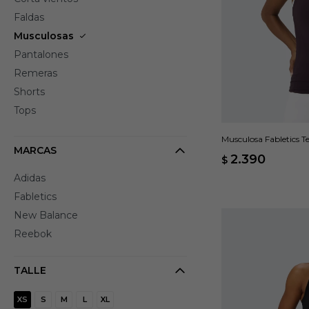
Faldas
Musculosas
Pantalones
Remeras
Shorts
Tops
Musculosa Fabletics 
MARCAS
2.390
$
Adidas
Fabletics
New Balance
Reebok
TALLE
XS
S
M
L
XL