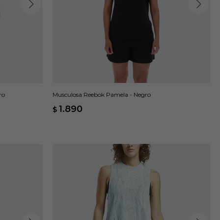
ro
Musculosa Reebok Pamela - Negro
1.890
$