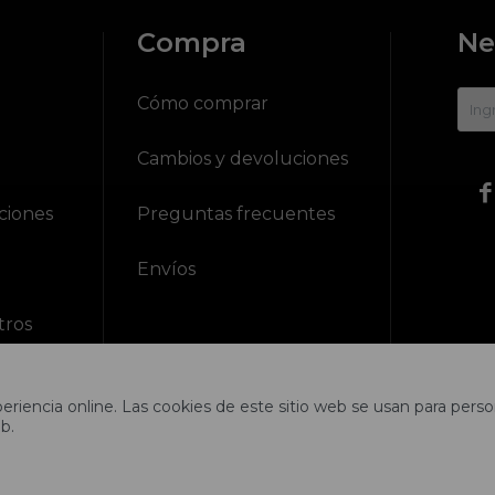
Compra
Ne
?
Cómo comprar
Cambios y devoluciones

ciones
Preguntas frecuentes
Envíos
tros
riencia online. Las cookies de este sitio web se usan para person
b.