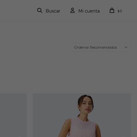
0
$
Recomendados