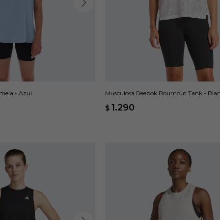
mela - Azul
Musculosa Reebok Bournout Tank - Bla
1.290
$