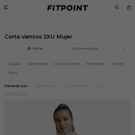

Corta vientos 2XU Mujer
Recomendados
Calzas
Camperas
Corta vientos
Remeras
Shorts
Tops
Filtrando por:
Vestimenta
Corta vientos
2XU
Quitar filtros