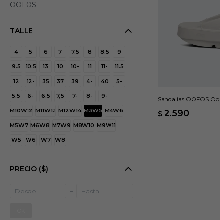
OOFOS
TALLE
4
5
6
7
7.5
8
8.5
9
9.5
10.5
13
10
10-
11
11-
11.5
12
12-
35
37
39
4-
40
5-
5.5
6-
6.5
7,5
7-
8-
9-
Sandalias OOFOS Ooa
M10W12
M11W13
M12W14
M3W5
M4W6
2.590
$
M5W7
M6W8
M7W9
M8W10
M9W11
W5
W6
W7
W8
PRECIO
($)
OK