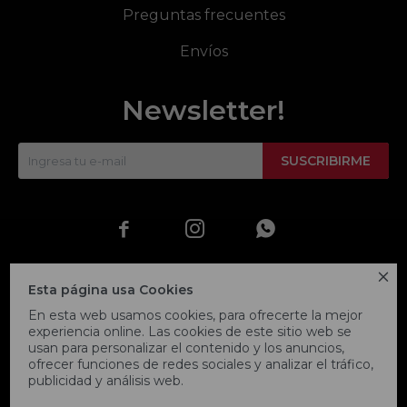
Preguntas frecuentes
Envíos
Newsletter!
SUSCRIBIRME




Esta página usa Cookies
En esta web usamos cookies, para ofrecerte la mejor
experiencia online. Las cookies de este sitio web se
usan para personalizar el contenido y los anuncios,
ofrecer funciones de redes sociales y analizar el tráfico,
publicidad y análisis web.