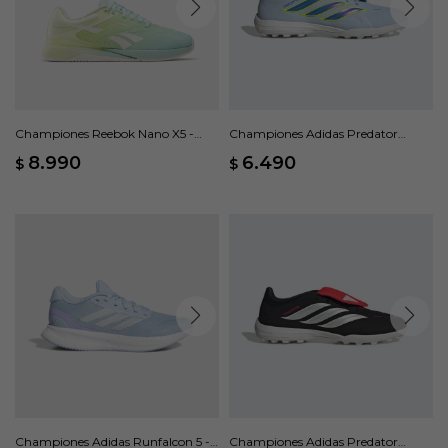
Championes Reebok Nano X5 -
Championes Adidas Predator
Multicolor
Pasto Sintético Lengüeta Plegable
8.990
6.490
$
$
- Azul
Championes Adidas Runfalcon 5 -
Championes Adidas Predator