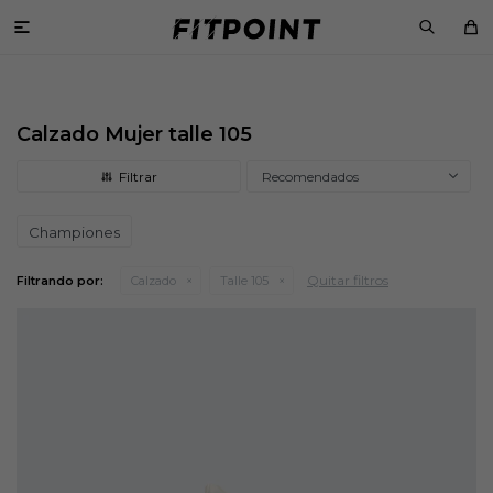

Calzado Mujer talle 105
Recomendados
Championes
Quitar filtros
Filtrando por:
Calzado
Talle 105