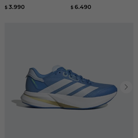
Azul
League lengüeta Plegable - Negro
3.990
6.490
$
$