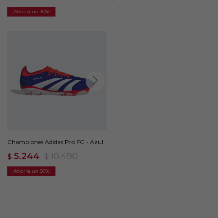
30
Championes Adidas Pro FG - Azul
5.244
10.490
$
$
50