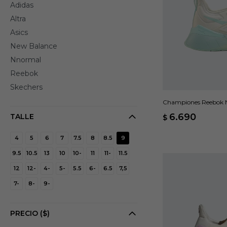
Adidas
Altra
Asics
New Balance
Nnormal
Reebok
Skechers
Championes Reebok 
6.690
TALLE
$
4
5
6
7
7.5
8
8.5
9
9.5
10.5
13
10
10-
11
11-
11.5
12
12-
4-
5-
5.5
6-
6.5
7,5
7-
8-
9-
PRECIO
($)