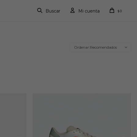
0
$
Recomendados