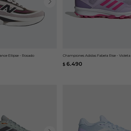
ce Ellipse - Rosado
Championes Adidas Fabela Rise - Violeta
6.490
$