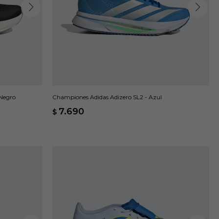
 Negro
Championes Adidas Adizero SL2 - Azul
7.690
$