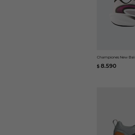
Championes New Balan
8.590
$