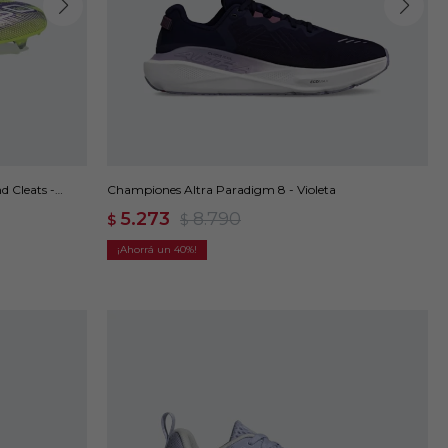
 Cleats -
Championes Altra Paradigm 8 - Violeta
5.273
8.790
$
$
40