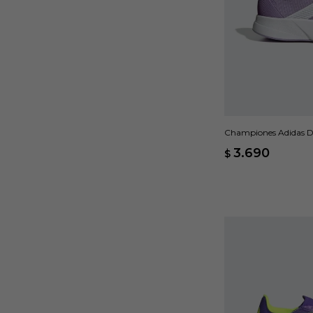
Championes Adidas D
3.690
$