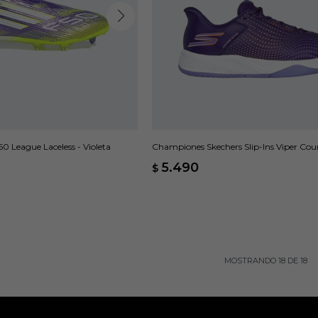
 League Laceless - Violeta
Championes Skechers Slip-Ins Viper Cour
Violeta
5.490
$
MOSTRANDO
18
DE
18