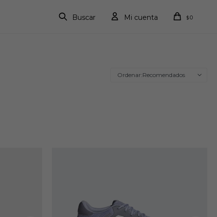
0
$
Recomendados