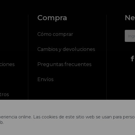
Compra
Ne
?
Cómo comprar
Cambios y devoluciones

ciones
Preguntas frecuentes
Envíos
tros
riencia online. Las cookies de este sitio web se usan para person
b.