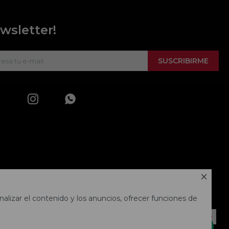
wsletter!
SUSCRIBIRME



alizar el contenido y los anuncios, ofrecer funciones de