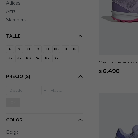
Adidas
Altra
Skechers
TALLE
6
7
8
9
10
10-
11
11-
5-
6-
6.5
7-
8-
9-
Championes Adidas Fab
6.490
$
PRECIO
($)
OK
COLOR
Beige