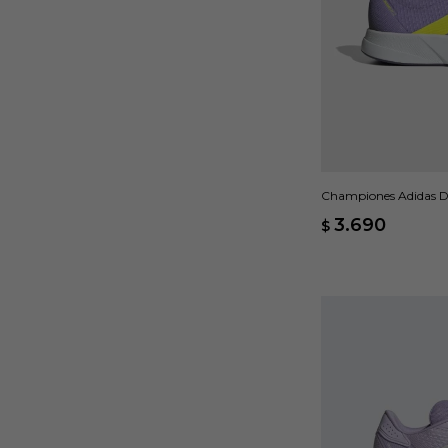
Championes Adidas D
3.690
$