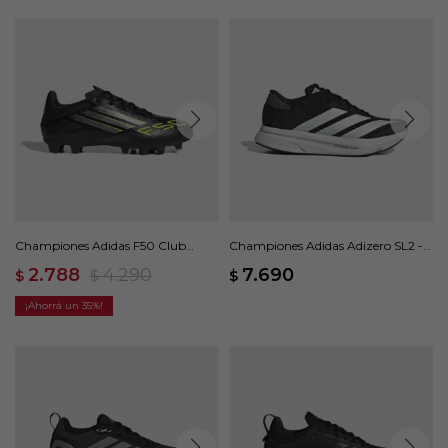
Championes Adidas F50 Club
Championes Adidas Adizero SL2 -
Multisuperficie - Negro
Negro
2.788
4.290
7.690
$
$
$
35