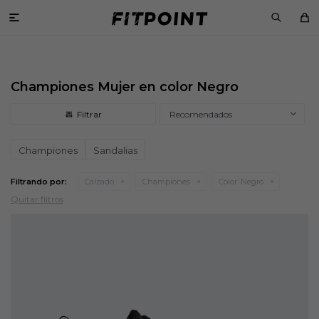

Championes Mujer en color Negro
Recomendados
Championes
Sandalias
Filtrando por:
Calzado
Championes
Color:
Negro
Quitar filtros