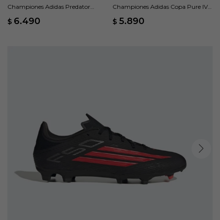
Championes Adidas Predator
Championes Adidas Copa Pure IV
League lengüeta Plegable - Negro
League FG/MG - Negro
6.490
5.890
$
$