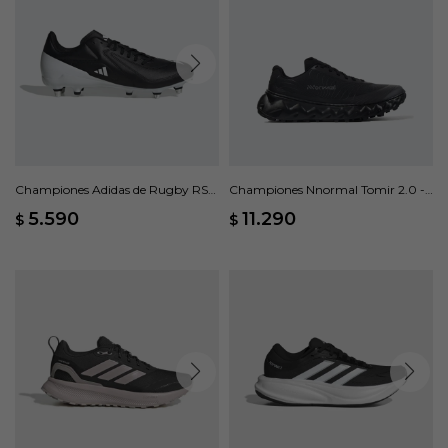
Championes Adidas de Rugby RS15
Championes Nnormal Tomir 2.0 -
terreno blando - Negro
Negro
5.590
11.290
$
$