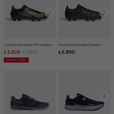
Championes Adidas F50 League
Championes Adidas Predator
FG/MG - Negro
League FG - Negro
3.828
5.890
5.890
$
$
$
35