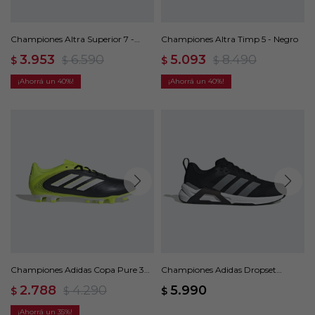
Championes Altra Superior 7 -
Championes Altra Timp 5 - Negro
Negro
3.953
6.590
5.093
8.490
$
$
$
$
40
40
Championes Adidas Copa Pure 3
Championes Adidas Dropset
Club - Negro
Control - Negro
2.788
4.290
5.990
$
$
$
35