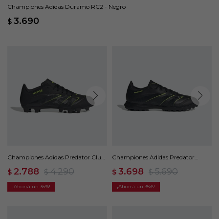
Championes Adidas Duramo RC2 - Negro
3.690
$
Championes Adidas Predator Club
Championes Adidas Predator
FG/MG - Negro
League Turf Cleats - Negro
2.788
4.290
3.698
5.690
$
$
$
$
35
35