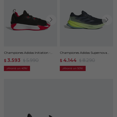
Championes Adidas Initiation -
Championes Adidas Supernova
Negro
Rise 2 - Negro
3.593
5.990
4.144
8.290
$
$
$
$
40
50