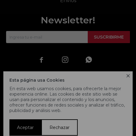
Envíos
Newsletter!
SUSCRIBIRME




Esta página usa Cookies
En esta web usamos cookies, para ofrecerte la mejor
experiencia online. Las cookies de este sitio web se
usan para personalizar el contenido y los anuncios,
ofrecer funciones de redes sociales y analizar el tráfico,
publicidad y análisis web.
© Copyright 2026 / Fitpoint
Aceptar
Rechazar