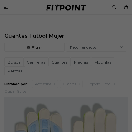

Guantes Futbol Mujer
Recomendados
Bolsos
Canilleras
Guantes
Medias
Mochilas
Pelotas
Filtrando por:
Accesorios
Guantes
Deporte:
Futbol
Quitar filtros