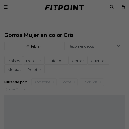

Gorros Mujer en color Gris
Recomendados
Bolsos
Botellas
Bufandas
Gorros
Guantes
Medias
Pelotas
Filtrando por:
Accesorios
Gorros
Color:
Gris
Quitar filtros