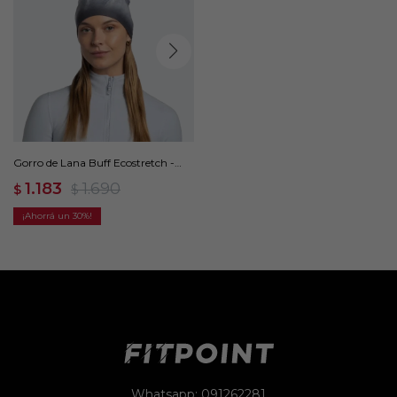
Gorro de Lana Buff Ecostretch -
Gris
1.183
1.690
$
$
30
Whatsapp: 091262281