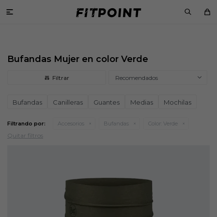

Bufandas Mujer en color Verde
Recomendados
Bufandas
Canilleras
Guantes
Medias
Mochilas
Filtrando por:
Accesorios
Bufandas
Color:
Verde
Quitar filtros